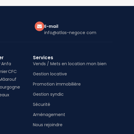
E-mail
info@atlas-negoce com
er
Services
r
Anfa
Vends / Mets en location mon bien
mier
CFC
Gestion locative
 Mâarouf
Promotion immobilière
ourgogne
Gestion syndic
teaux
Sécurité
Aménagement
Nous rejoindre