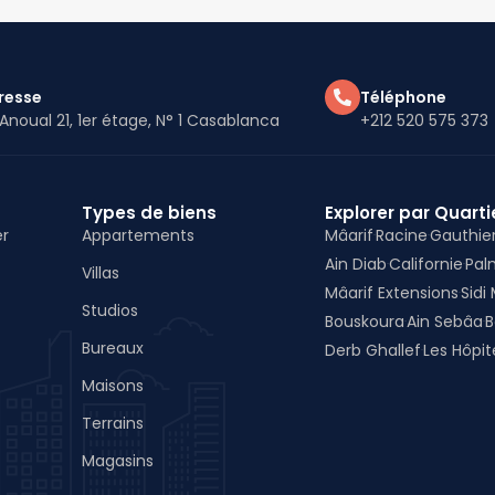
resse
Téléphone
Anoual 21, 1er étage, N° 1 Casablanca
+212 520 575 373
Types de biens
Explorer par Quarti
er
Appartements
Mâarif
Racine
Gauthie
Ain Diab
Californie
Pal
Villas
Mâarif Extensions
Sidi
Studios
Bouskoura
Ain Sebâa
B
Bureaux
Derb Ghallef
Les Hôpi
Maisons
Terrains
Magasins